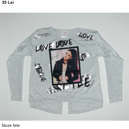
35 Lei
bluze fete