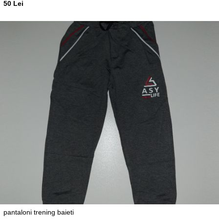
50 Lei
pantaloni trening baieti