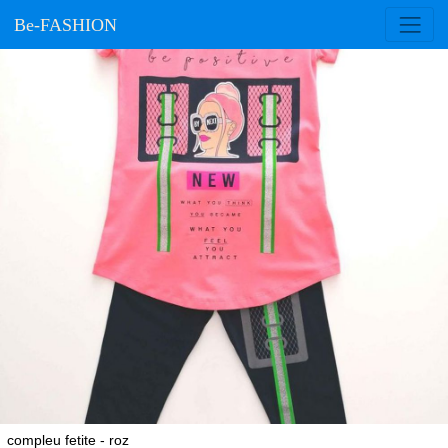
Be-FASHION
compleu fetite - roz