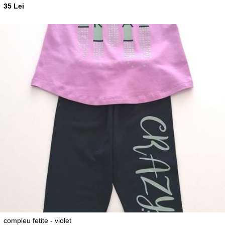
35 Lei
compleu fetite - violet