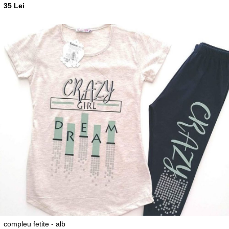
35 Lei
compleu fetite - alb