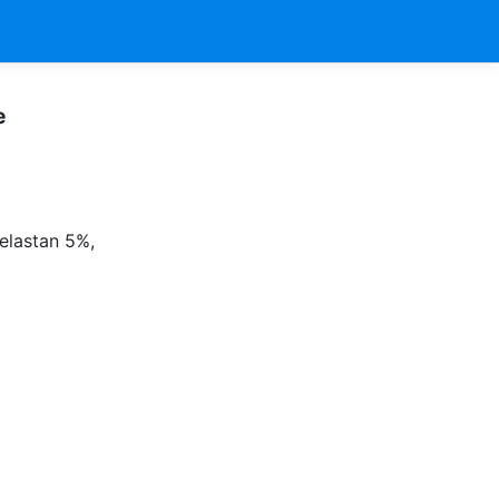
e
lastan 5%,