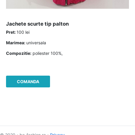
jachete scurte tip palton
Pret:
100 lei
Marimea:
universala
Compozitie:
poliester 100%,
COMANDA
© 2020 - be-fashion.ro -
Privacy